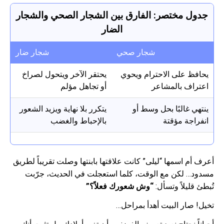
جدول مختصر: الفارق بين الشجار الصحي والشجار
الضار
شجار صحي
شجار ضار
يحافظ على الاحترام ويحوي
يحتقر الآخر ويتحول لصراخ
اعتراف بالمشاعر
أو تجاهل مؤلم
ينتهي غالبًا بحل وسط أو
يتكرر بلا نهاية ويزيد الشعور
انفراجة مؤقتة
بالإحباط والغضب
أعرف أم اسمها “ليلى” كانت علاقتها بابنتها وصلت تقريباً لطريق
مسدود… لكن مع الوقت، كلما استعجلت في الحديث، جرّبت
تُبطئ قليلاً وتسأل:
“وش شعورك فعلاً؟”
تخيل! صار البيت أهدأ بمراحل…