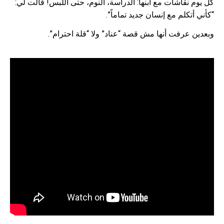
كل يوم نقاشات مع ابنها: الدراسة، النوم، حتى اللبس! قالت لي:
“كأني أتكلم مع إنسان جديد تماماً”.
وبعدين عرفت أنها مش قصة “عناد” ولا “قلة احترام”.