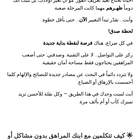
أحياناً نحتاج نعيد تعريف الفوز: مو أن تغير أولادك، بل تثبت أنك
دوماً
ظهـرهم
مهما كانت المرحلة صعبة.
وأنت… تقدّر تبدأ التغيير
الآن
… حتى بأقل خطوة.
لحظة صدق!
في كل صراع، هناك
فرصة لنقطة بداية جديدة
.
ركز على التواصل… لا على التقنية. وصدقني: حتى أصعب
المراهقين يحتاجون فقط مساحة أمان حقيقية.
ولا تتردد دائماً في البحث عن مصادر جديدة للنصائح والإلهام كلما
أحسست بالإرهاق أو الضياع.
أنت لست وحدك في هذا الطريق — وكل نقلة للأحسن تزيد
تميزك كأب أو أم بألف مرة.
🌟 كيف تتكلمين مع ابنك المراهق بدون مشاكل أو