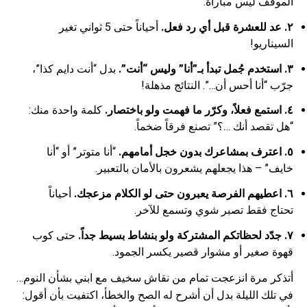
الموقف ليس مباراة.
٢. عد للعشرة قبل أي رد فعل.
أحياناً حتى 5 ثواني تغير
السيناريو!
٣. استخدم جُمل تبدأ بـ”أنا” وليس “أنت”.
بدل “أنت دايم كذا”،
جرّب “أنا أحس أن…”. النتائج مذهلة!
٤. استمع فعلاً، وكرّر ما فهمت ولو باختصار.
كلمة واحدة منك:
“هل تقصد أنك …؟” تصنع فرقاً ضخماً.
٥. اعترف بمشاعرك بدون خجل أمامهم.
“أنا متوتر” أو “أنا
خايف” – هذا يجعلهم يشعرون بالأمان بالتعبير.
٦. اعطيهم الفرصة يعبرون حتى لو الكلام مزعجك.
أحياناً
تحتاج فقط تصبر شوي وتسمع للآخر.
٧. جدّد لحظاتكم المشتركة ولو بنشاط بسيط جداً.
حتى كوب
قهوة صغير أو مشوار قصير يكسر الجمود.
أتذكر مرة انزعجت تمام من نقاش سخيف مع ابني بشأن النوم…
في تلك الليلة بدل أن أشرح له الصح والخطأ، اكتفيت بأن أقول: