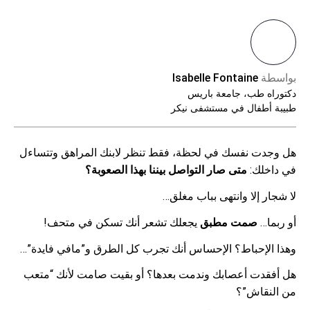
بواسطة
Isabelle Fontaine
دكتوراه طب، جامعة باريس
طبيبة أطفال في مستشفى نيكر
هل وجدت نفسك في لحظة، فقط تنظر لابنك المراهق وتتساءل
في داخلك:
متى صار التواصل بيننا بهذا الصعوبة؟
لا شجار إلا وانتهى بباب مغلق…
أو ربما…
صمت مطبق
يجعلك تشعر أنك تسكن في متحف!
وهذا الإحباط؟ الإحساس أنك تجرب كل الطرق و”مافي فايدة”…
هل أفقدت أعصابك وندمت بعدها؟ أو بقيت صامت لأنك “متعب
من النقاش”؟