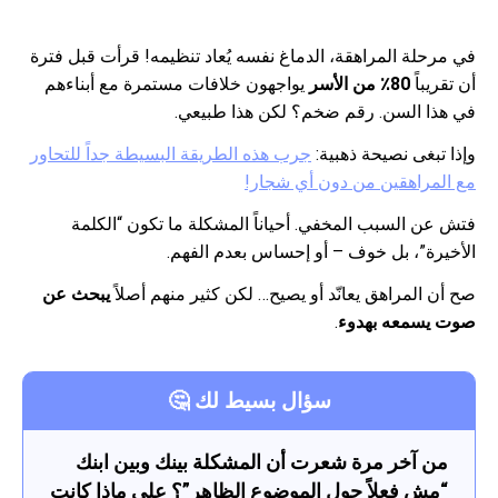
في مرحلة المراهقة، الدماغ نفسه يُعاد تنظيمه! قرأت قبل فترة
أن تقريباً
80٪ من الأسر
يواجهون خلافات مستمرة مع أبناءهم
في هذا السن. رقم ضخم؟ لكن هذا طبيعي.
وإذا تبغى نصيحة ذهبية:
جرب هذه الطريقة البسيطة جداً للتحاور
مع المراهقين من دون أي شجار!
فتش عن السبب المخفي. أحياناً المشكلة ما تكون “الكلمة
الأخيرة”، بل خوف – أو إحساس بعدم الفهم.
صح أن المراهق يعانّد أو يصيح… لكن كثير منهم أصلاً
يبحث عن
صوت يسمعه بهدوء
.
سؤال بسيط لك 🤔
من آخر مرة شعرت أن المشكلة بينك وبين ابنك
“مش فعلاً حول الموضوع الظاهر”؟ على ماذا كانت