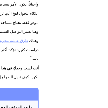
وأحياناً، يكون الأمر ببسا
الكلام يتحول لفخ! أنتِ تر
…وهو فقط يحتاج مساحة ل
وهنا يصير التواصل السل
وهناك
طرق عملية مجربة ل
دراسات كثيرة تؤكد: أكثر من 70% من الأهل يشكون من صعوبة التواصل مع المراهقين بلا صراخ أو تك
حسناً.
أنتِ لستِ وحدكِ في هذا ا
لكن… كيف نبدل الصراخ إل
ما هو الموقف الذي 