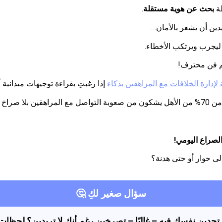
طة
بحث عن هوية مستقلة
.
يدين أن يشعر بالأمان…
يجرب ويرتكب الأخطاء.
يم فن محترف!
إدارة الخلافات مع المراهقين بذكاء
إذا رغبتِ بقراءة توجيهات ميدانية أ
سير صحون نفسي.
لصراع اليومي!
ى حوار أو حتى هدنة؟
سؤال صغير لكِ 🤔
تجدين نفسك فيه – غالبًا – تصرخين رغم أنكِ لا تريدين؟ لحظات 